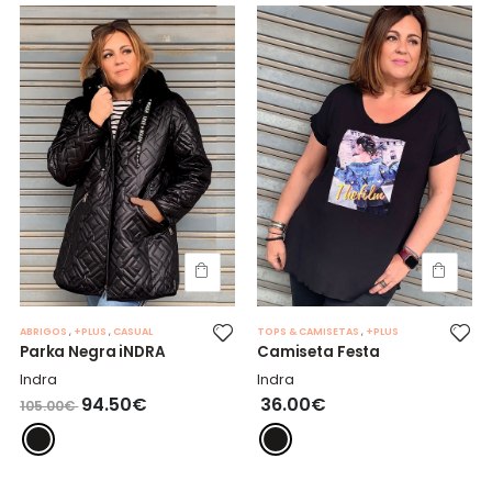
ABRIGOS
,
+PLUS
,
CASUAL
TOPS & CAMISETAS
,
+PLUS
Parka Negra iNDRA
Camiseta Festa
Indra
Indra
94.50€
36.00€
105.00€