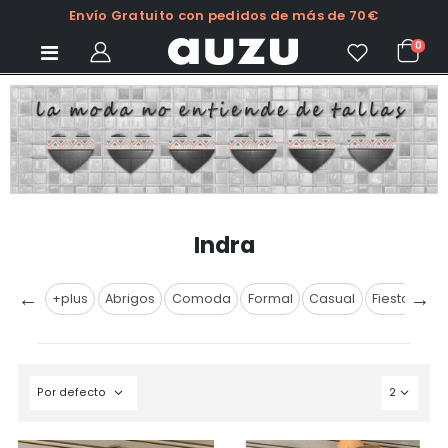
Envío Gratuito con pedidos de más de 70€
0
Indra
Petite
+plus
Abrigos
Comoda
Formal
Casual
Fiesta
Ve