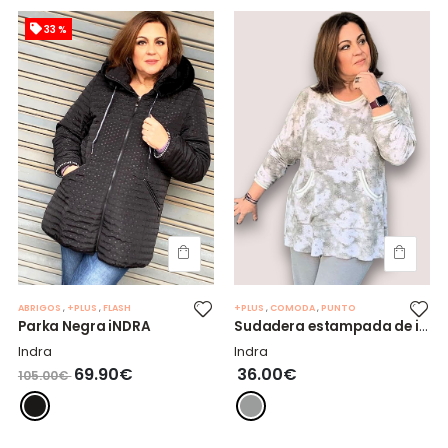
33 %
ABRIGOS
,
+PLUS
,
FLASH
+PLUS
,
COMODA
,
PUNTO
Parka Negra iNDRA
Sudadera estampada de iNDRA gris
Indra
Indra
69.90€
36.00€
105.00€