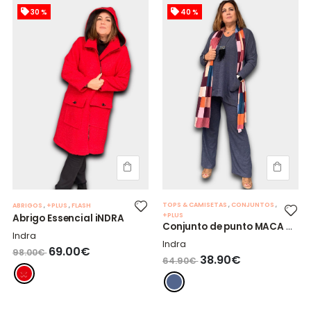
30 %
40 %
TOPS & CAMISETAS
,
CONJUNTOS
,
ABRIGOS
,
+PLUS
,
FLASH
+PLUS
Abrigo Essencial iNDRA
Conjunto de punto MACA azul.
Indra
Indra
69.00€
98.00€
38.90€
64.90€