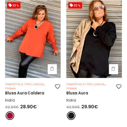
33 %
30 %
CAMISETAS & TOPS
,
CASUAL
,
CAMISETAS & TOPS
,
CASUAL
,
FORMAL
FORMAL
Blusa Aura Caldera
Blusa Aura
Indra
Indra
28.90€
29.90€
42.90€
42.90€