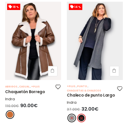
18 %
14 %
+PLUS
,
PUNTO
,
ABRIGOS
,
CASUAL
,
+PLUS
CHAQUETAS & CHALECOS
Chaquetón Borrego
Chaleco de punto Largo
Indra
Indra
90.00€
110.00€
32.00€
37.00€