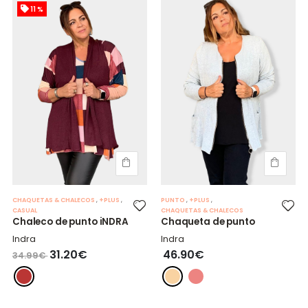
11 %
CHAQUETAS & CHALECOS
,
+PLUS
,
PUNTO
,
+PLUS
,
CASUAL
CHAQUETAS & CHALECOS
Chaleco de punto iNDRA
Chaqueta de punto
Indra
Indra
31.20€
46.90€
34.99€