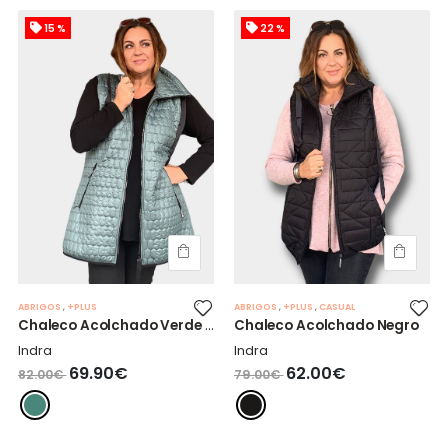
15 %
22 %
ABRIGOS
,
+PLUS
ABRIGOS
,
+PLUS
,
CASUAL
Chaleco Acolchado Verde + Largo
Chaleco Acolchado Negro
Indra
Indra
69.90€
62.00€
82.00€
79.00€