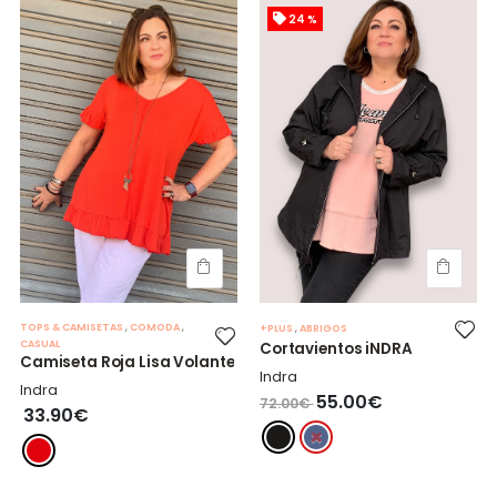
24 %
TOPS & CAMISETAS
,
COMODA
,
+PLUS
,
ABRIGOS
CASUAL
Cortavientos iNDRA
Camiseta Roja Lisa Volante
Indra
Indra
55.00€
72.00€
33.90€