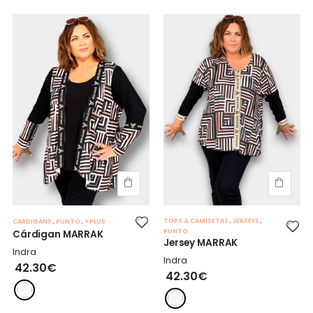
TOPS & CAMISETAS
,
JERSEYS
,
CARDIGANS
,
PUNTO
,
+PLUS
PUNTO
Cárdigan MARRAK
Jersey MARRAK
Indra
Indra
42.30€
42.30€