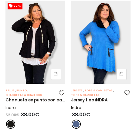
27 %
+PLUS
,
PUNTO
,
JERSEYS
,
TOPS & CAMISETAS
,
CHAQUETAS & CHALECOS
TOPS & CAMISETAS
Chaqueta en punto con capucha.
Jersey fino iNDRA
Indra
Indra
38.00€
38.00€
52.00€