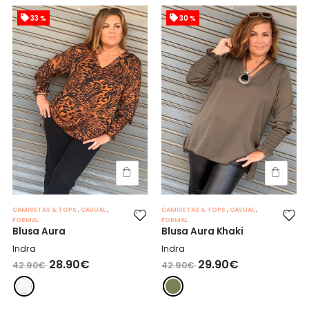
33 %
30 %
CAMISETAS & TOPS
,
CASUAL
,
CAMISETAS & TOPS
,
CASUAL
,
FORMAL
FORMAL
Blusa Aura
Blusa Aura Khaki
Indra
Indra
28.90€
29.90€
42.90€
42.90€