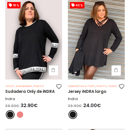
18 %
40 %
+PLUS
,
SUDADERAS
,
PUNTO
CAMISETAS & TOPS
,
PUNTO
,
FLASH
Sudadera Only de iNDRA
Jersey iNDRA largo
Indra
Indra
32.90€
24.00€
39.90€
39.90€