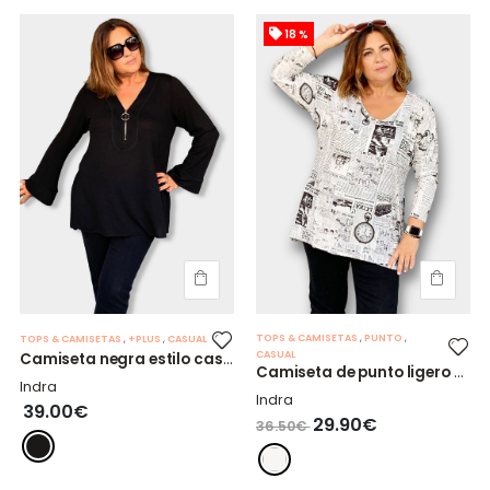
18 %
TOPS & CAMISETAS
,
PUNTO
,
TOPS & CAMISETAS
,
+PLUS
,
CASUAL
CASUAL
Camiseta negra estilo casaca.
Camiseta de punto ligero DAILY
Indra
Indra
39.00€
29.90€
36.50€