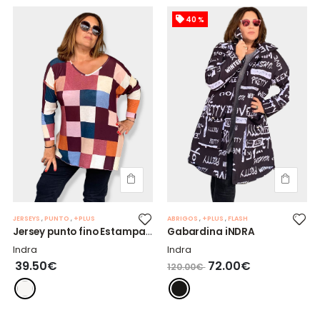
40 %
JERSEYS
,
PUNTO
,
+PLUS
ABRIGOS
,
+PLUS
,
FLASH
Jersey punto fino Estampado
Gabardina iNDRA
Indra
Indra
39.50€
72.00€
120.00€