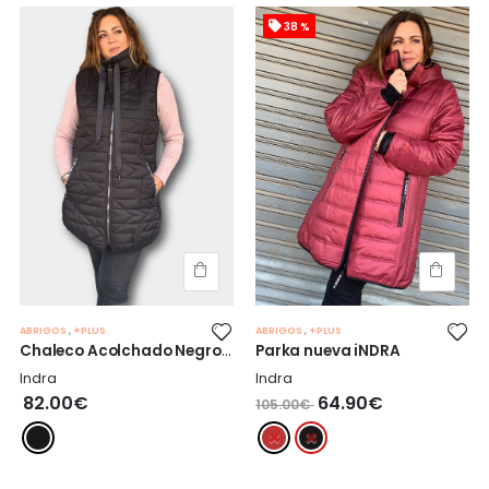
38 %
ABRIGOS
,
+PLUS
ABRIGOS
,
+PLUS
Chaleco Acolchado Negro + Largo
Parka nueva iNDRA
Indra
Indra
82.00€
64.90€
105.00€