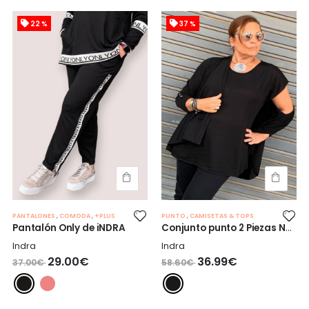
22 %
37 %
PANTALONES
,
COMODA
,
+PLUS
PUNTO
,
CAMISETAS & TOPS
Pantalón Only de iNDRA
Conjunto punto 2 Piezas NORA
Indra
Indra
29.00€
36.99€
37.00€
58.60€