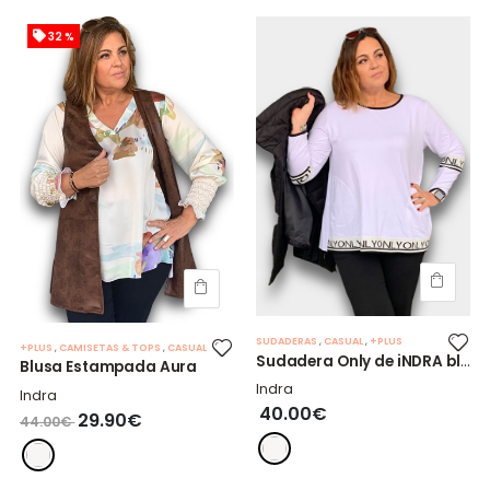
32 %
SUDADERAS
,
CASUAL
,
+PLUS
+PLUS
,
CAMISETAS & TOPS
,
CASUAL
Sudadera Only de iNDRA blanca
Blusa Estampada Aura
Indra
Indra
40.00€
29.90€
44.00€